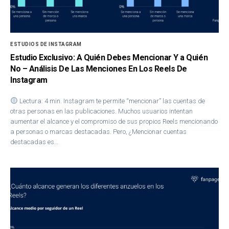
ESTUDIOS DE INSTAGRAM
Estudio Exclusivo: A Quién Debes Mencionar Y a Quién
No – Análisis De Las Menciones En Los Reels De
Instagram
Lectura: 4 min. Instagram te permite “mencionar” las cuentas de
otras personas en las publicaciones. Muchos usuarios intentan
aumentar el alcance y el compromiso de sus propios Reels mencionando
a personas o marcas destacadas. Pero, ¿Mencionar cuentas
destacadas es…