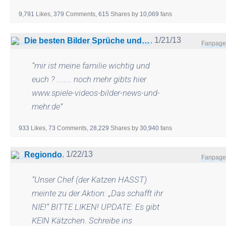
9,791
Likes,
379
Comments,
615
Shares
by
10,069
fans
,
1/21/13
Die besten Bilder Sprüche und Videos
Fanpage
“
mir ist meine familie wichtig und
euch ? …….. noch mehr gibts hier
www.spiele-videos-bilder-news-und-
mehr.de
”
933
Likes,
73
Comments,
28,229
Shares
by
30,940
fans
,
1/22/13
Regiondo
Fanpage
“
Unser Chef (der Katzen HASST)
meinte zu der Aktion: „Das schafft ihr
NIE!“ BITTE LIKEN! UPDATE: Es gibt
KEIN Kätzchen. Schreibe ins