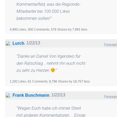
Kommentarfeld, was die Regiondo-
Mitarbeiter bei 100.000 Likes
bekommen sollen!
”
4,990
Likes,
300
Comments,
578
Shares
by
7,991
fans
,
1/22/13
Lurch
Fanpage
“
Danke an Daniel Von Irgendwo für
den Ratschlag… nehmt ihn euch nicht
zu sehr zu Herzen
”
1,292
Likes,
81
Comments,
8,796
Shares
by
18,757
fans
,
1/22/13
Frank Buschmann
Fanpage
“
Wegen Euch habe ich immer Streit
mit anderen Kommentatoren…. Einige