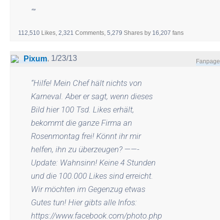
“
”
112,510
Likes,
2,321
Comments,
5,279
Shares
by
16,207
fans
,
1/23/13
Pixum
Fanpage
“
Hilfe! Mein Chef hält nichts von
Karneval. Aber er sagt, wenn dieses
Bild hier 100 Tsd. Likes erhält,
bekommt die ganze Firma an
Rosenmontag frei! Könnt ihr mir
helfen, ihn zu überzeugen? ——-
Update: Wahnsinn! Keine 4 Stunden
und die 100.000 Likes sind erreicht.
Wir möchten im Gegenzug etwas
Gutes tun! Hier gibts alle Infos:
https://www.facebook.com/photo.php