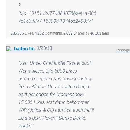
?
fbid=10151424774884878&set=a.306
750539877.183903.107455249877
”
186,806
Likes,
4,252
Comments,
9,059
Shares
by
40,162
fans
,
1/23/13
baden.fm
Fanpage
“
Jan: Unser Chef findet Fasnet doof.
Wenn dieses Bild 5000 Likes
bekommt, gibt er uns Rosenmontag
frei. Helft uns! Und vor allen Dingen
helft der baden.fm Morgenshow!
15.000 Likes, erst dann bekommen
WIR (Julica & Oli) nämlich auch frei!!!
Zeigts dem Heyer!!! Danke Danke
Danke!
”