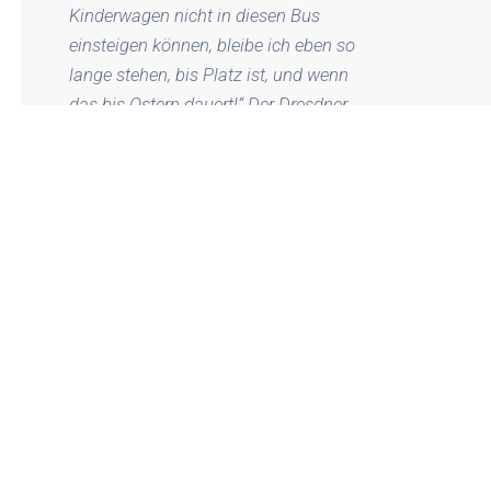
Kinderwagen nicht in diesen Bus
einsteigen können, bleibe ich eben so
lange stehen, bis Platz ist, und wenn
das bis Ostern dauert!“ Der Dresdner
Busfahrer Jörd Tidow hat sich mit
diesem Satz für zwei Mütter mit
Kinderwagen starkgemacht, als die
beiden nicht in seinen Bus einsteigen
konnten, und wurde damit zum
Helden auf Facebook. Auch BILD
Dresden sagt: Daumen hoch! Zum
Artikel ->
http://www.bild.de/regional/dresden/z
ivilcourage/dresdner-busfahrer-
erkaempft-platz-fuer-kinderwagen-
28244650.bild.html
”