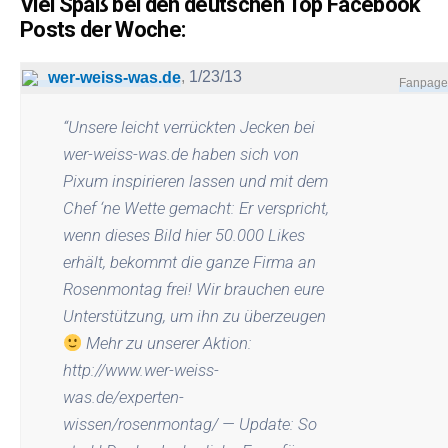
Viel Spaß bei den deutschen Top Facebook
Posts der Woche:
,
1/23/13
wer-weiss-was.de
Fanpage
“
Unsere leicht verrückten Jecken bei
wer-weiss-was.de haben sich von
Pixum inspirieren lassen und mit dem
Chef ‘ne Wette gemacht: Er verspricht,
wenn dieses Bild hier 50.000 Likes
erhält, bekommt die ganze Firma an
Rosenmontag frei! Wir brauchen eure
Unterstützung, um ihn zu überzeugen
Mehr zu unserer Aktion:
http://www.wer-weiss-
was.de/experten-
wissen/rosenmontag/ — Update: So