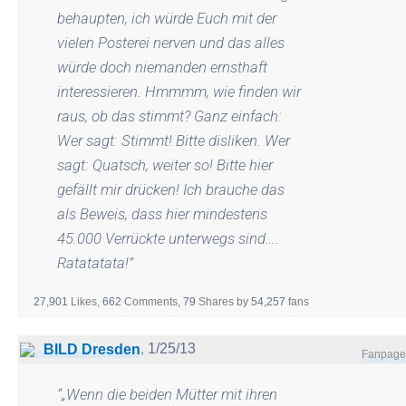
behaupten, ich würde Euch mit der
vielen Posterei nerven und das alles
würde doch niemanden ernsthaft
interessieren. Hmmmm, wie finden wir
raus, ob das stimmt? Ganz einfach:
Wer sagt: Stimmt! Bitte disliken. Wer
sagt: Quatsch, weiter so! Bitte hier
gefällt mir drücken! Ich brauche das
als Beweis, dass hier mindestens
45.000 Verrückte unterwegs sind….
Ratatatata!
”
27,901
Likes,
662
Comments,
79
Shares
by
54,257
fans
,
1/25/13
BILD Dresden
Fanpage
“
„Wenn die beiden Mütter mit ihren