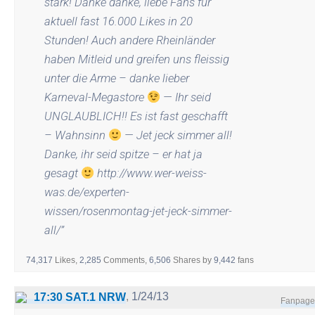
stark! Danke danke, liebe Fans für
aktuell fast 16.000 Likes in 20
Stunden! Auch andere Rheinländer
haben Mitleid und greifen uns fleissig
unter die Arme – danke lieber
Karneval-Megastore
— Ihr seid
UNGLAUBLICH!! Es ist fast geschafft
– Wahnsinn
— Jet jeck simmer all!
Danke, ihr seid spitze – er hat ja
gesagt
http://www.wer-weiss-
was.de/experten-
wissen/rosenmontag-jet-jeck-simmer-
all/
”
74,317
Likes,
2,285
Comments,
6,506
Shares
by
9,442
fans
,
1/24/13
17:30 SAT.1 NRW
Fanpage