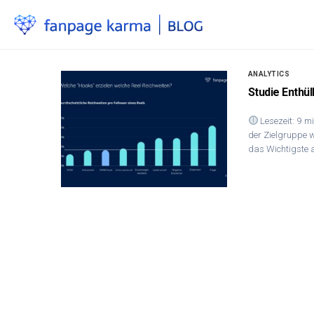
ANALYTICS
Studie Enthül
Lesezeit: 9 mi
der Zielgruppe we
das Wichtigste a